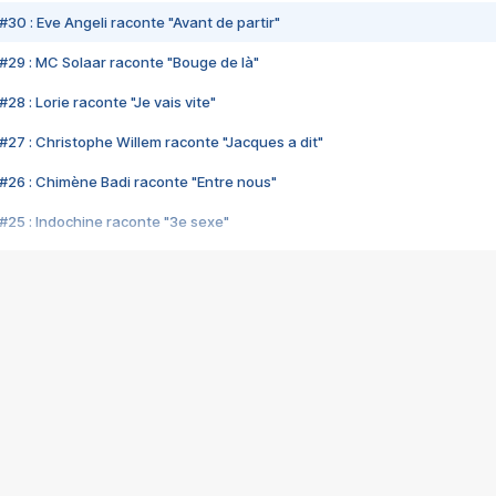
#30 : Eve Angeli raconte "Avant de partir"
#29 : MC Solaar raconte "Bouge de là"
28 : Lorie raconte "Je vais vite"
#27 : Christophe Willem raconte "Jacques a dit"
#26 : Chimène Badi raconte "Entre nous"
#25 : Indochine raconte "3e sexe"
#24 : Zaho raconte "C'est chelou"
#23 : Patrick Bruel raconte "Au café des délices"
#22 : Kyo raconte "Le chemin"
#21 : Nolwenn Leroy raconte "Cassé"
#20 : Patrick Hernandez raconte "Born to be alive"
#19 : Lorie raconte "Près de moi"